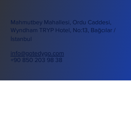
Hakkımızda
Gizlilik Sözleşmesi
Kişisel Verilen
Korunması
Mahmutbey Mahallesi, Ordu Caddesi,
Wyndham TRYP Hotel, No:13, Bağcılar /
İstanbul
info@gotedygo.com
+90 850 203 98 38