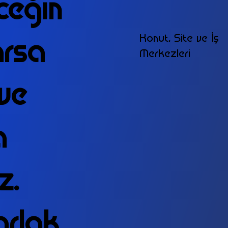
ceğin
Konut, Site ve İş
arsa
Merkezleri
eve
a
z.
arlak