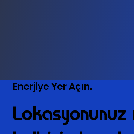
Enerjiye Yer Açın.
Enerjiye Yer Açın.
Lokasyonunuz 