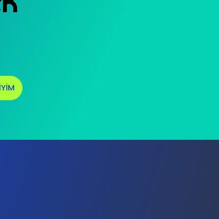
ek
İYİM