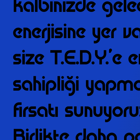
kalbinizde gele
enerjisine yer v
size T.E.D.Y.’e 
sahipliği yapm
fırsatı sunuyoru
Birlikte daha p