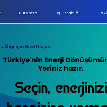
r
Kurumsal
İş Ortaklığı
Hak
taklığı için Bize Ulaşın
Türkiye’nin Enerji Dönüşümü
Türkiye’nin Enerji Dönüşümü
Yeriniz hazır.
Yeriniz hazır.
Seçin, enerjinizi