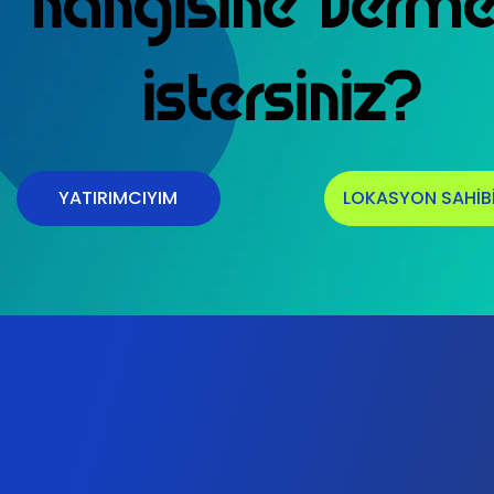
hangisine verm
istersiniz?
YATIRIMCIYIM
LOKASYON SAHİB