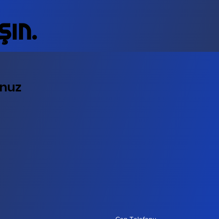
ın.
nuz
nuz