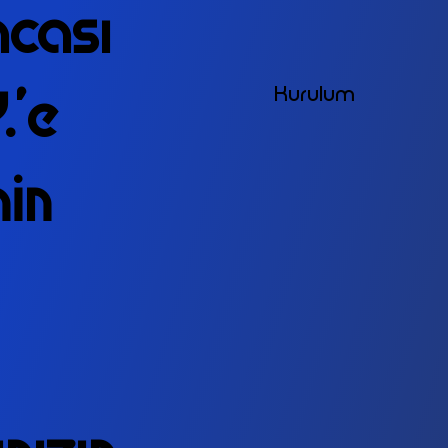
acası
Kurulum
.’e
nin