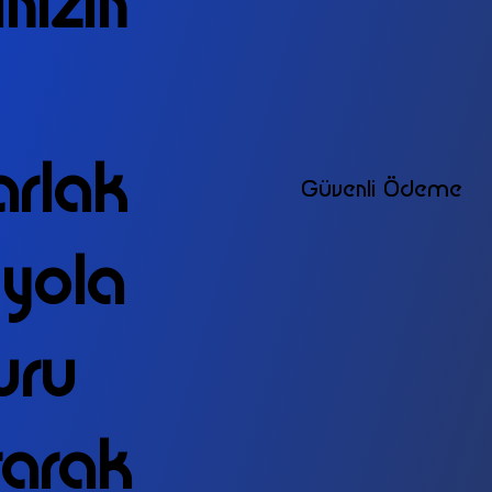
ınızın
arlak
Güvenli Ödeme
 yola
uru
rarak