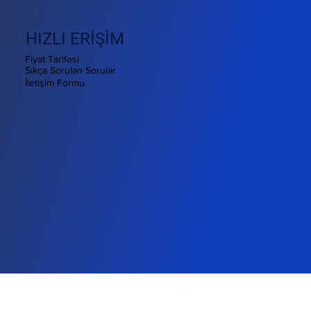
HIZLI ERİŞİM
Fiyat Tarifesi
Sıkça Sorulan Sorular
İletişim Formu