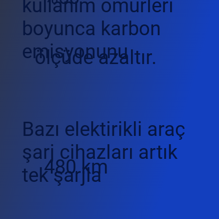
kullanım ömürleri
boyunca karbon
emisyonunu
ölçüde azaltır.
Bazı elektirikli araç
şarj cihazları artık
480 km
tek şarjla