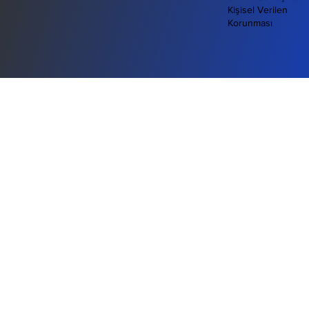
Hakkımızda
Gizlilik Sözleşmesi
Kişisel Verilen
Korunması
Mahmutbey Mahallesi, Ordu Caddesi,
Wyndham TRYP Hotel, No:13, Bağcılar /
İstanbul
info@gotedygo.com
+90 850 203 98 38