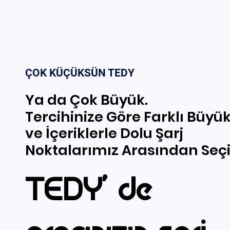
ÇOK KÜÇÜKSÜN TEDY
Ya da Çok Büyük.
Ya da Çok Büyük.
Tercihinize Göre Farklı Büyü
Tercihinize Göre Farklı Büyü
ve İçeriklerle Dolu Şarj
ve İçeriklerle Dolu Şarj
Noktalarımız Arasından Seçi
Noktalarımız Arasından Seçi
TEDY' de