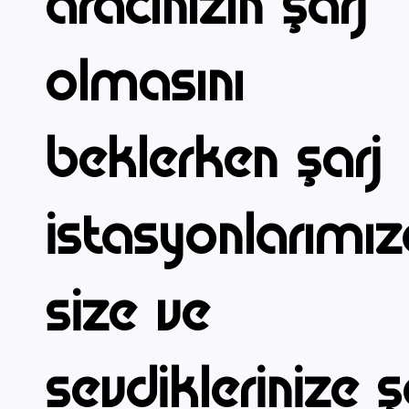
aracınızın şarj
olmasını
beklerken şarj
istasyonlarımı
size ve
sevdiklerinize ş