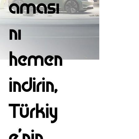
aması
nı
hemen
Click here
Click here
indirin,
Türkiy
e’nin