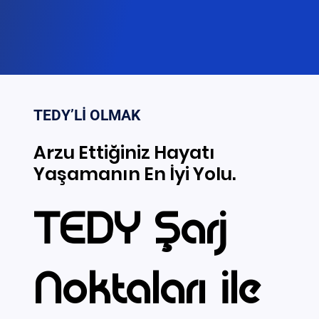
Enerji
Dönüşüm
TEDY’Lİ OLMAK
Arzu Ettiğiniz Hayatı
Arzu Ettiğiniz Hayatı
Yeri.
Yaşamanın En İyi Yolu.
Yaşamanın En İyi Yolu.
TEDY Şarj
Noktaları ile