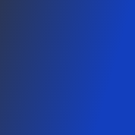
TEDY
yalnızca bir
şarj
istasyonu