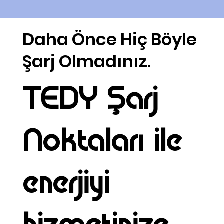
Daha Önce Hiç Böyle
Daha Önce Hiç Böyle
Şarj Olmadınız.
Şarj Olmadınız.
TEDY Şarj
Noktaları ile
enerjiyi