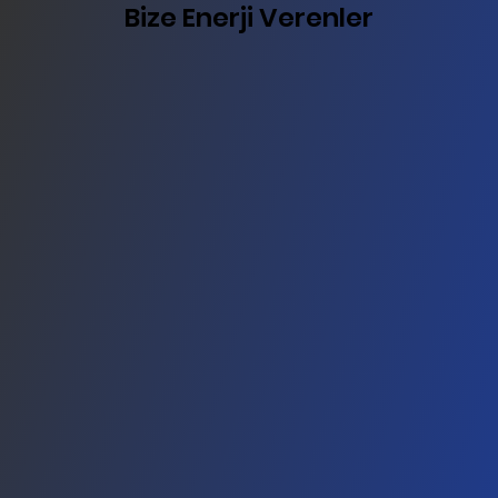
Bize Enerji Verenler
Bize Enerji Verenler