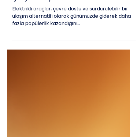
6 Şub 2024
2 dakikada okunur
ARŞIV
Elektrikli Araçların Geleceği ve
Şarj İstasyonları
Elektrikli araçlar, çevre dostu ve sürdürülebilir bir
ulaşım alternatifi olarak günümüzde giderek daha
fazla popülerlik kazandığını...